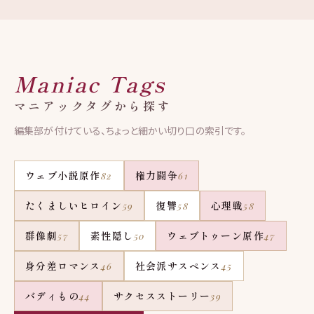
Maniac Tags
マニアックタグから探す
編集部が付けている、ちょっと細かい切り口の索引です。
ウェブ小説原作
権力闘争
82
61
たくましいヒロイン
復讐
心理戦
59
58
58
群像劇
素性隠し
ウェブトゥーン原作
57
50
47
身分差ロマンス
社会派サスペンス
46
45
バディもの
サクセスストーリー
44
39