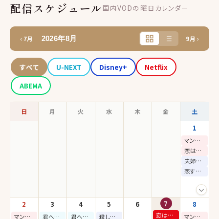
配信スケジュール
国内VODの曜日カレンダー
2026年8月
‹ 7月
9月 ›
すべて
U-NEXT
Disney+
Netflix
ABEMA
日
月
火
水
木
金
土
1
マンションのお仕事
恋は命がけ
夫婦の結末
恋する共感細胞
7
2
3
4
5
6
8
恋は飴模様
マンションのお仕事
君へと続く僕のドリーム！
君へと続く僕のドリーム！
殺し屋たちの店 シーズン2
マンションのお仕事