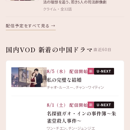
法の理想を追う、若き5人の司法群像劇
クライム ・ 全32話
配信予定をすべて見る →
国内VOD 新着の中国ドラマ
直近60日
8/5（水） 配信開始
新
U-NEXT
私の完璧な結婚
チャオ・ルースー、チャン・ワイティン
8/1（土） 配信開始
新
U-NEXT
名探偵ガオ・インの事件簿～朱
雀堂殺人事件～
ワン・チエン、チン・ジュンジエ