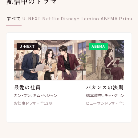
配信中のドラマ
すべて
U-NEXT
Netflix
Disney+
Lemino
ABEMA
Prime V
U-NEXT
ABEMA
最愛の社員
バカンスの法則
カン・フン、キム・ヘジュン
橋本環奈、チェ・ジョンヒョプ
お仕事ドラマ ・ 全12話
ヒューマンドラマ ・ 全18話