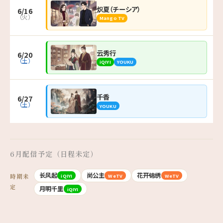
炽夏（チーシア）
6/16
（火）
Mango TV
云秀行
6/20
（土）
iQIYI
YOUKU
千香
6/27
（土）
YOUKU
6月配信予定（日程未定）
长风起
尚公主
花开锦绣
iQIYI
WeTV
WeTV
時期未
定
月明千里
iQIYI