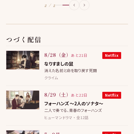
2 / 2
つづく配信
8/28（金）
あと21日
Netflix
なりすましの鼠
消えた名前と命を取り戻す死闘
クライム
8/29（土）
あと22日
Netflix
フォーハンズ 〜2人のソナタ〜
二人で奏でる、青春のフォーハンズ
ヒューマンドラマ ・ 全12話