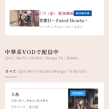
7/3（金） 配信開始
WOWOW
笑歌行－Fated Hearts－
リー・チン、チェン・ジャーユエン
中華系VODで配信中
iQIYI / WeTV / YOUKU / Mango TV / Bilibili
すべて
iQIYI
WeTV
YOUKU
Mango TV
Bilibili
WeTV
YOUKU
人鱼
リウ・ズー、チャン・カイタイ
サスペンス ・ 全22話