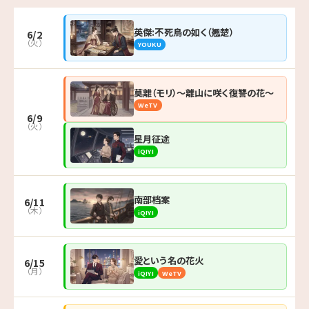
英傑:不死鳥の如く（翘楚）
6/2
（火）
YOUKU
莫離（モリ）〜離山に咲く復讐の花〜
WeTV
6/9
（火）
星月征途
iQIYI
南部档案
6/11
（木）
iQIYI
愛という名の花火
6/15
（月）
iQIYI
WeTV