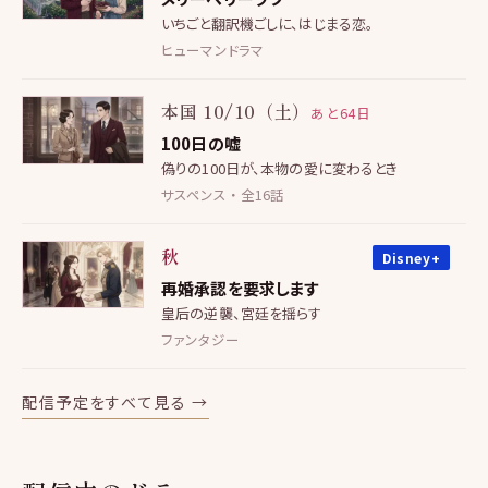
いちごと翻訳機ごしに、はじまる恋。
ヒューマンドラマ
本国 10/10（土）
あと64日
100日の嘘
偽りの100日が、本物の愛に変わるとき
サスペンス ・ 全16話
秋
Disney+
再婚承認を要求します
皇后の逆襲、宮廷を揺らす
ファンタジー
配信予定をすべて見る →