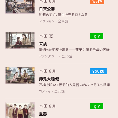
本国 8月
WeTV
白衣公卿
私怨の刃が、蒼生を守る刃となる
アクション ・ 全36話
本国 夏
iQIYI
来战
裏切った師匠を追え——蓬莱に眠る千年の因縁
ファンタジー ・ 全36話
本国 8月
YOUKU
师兄太稳健
石橋を叩いて渡る仙人見習いの、こっそり出世譚
コメディ ・ 全30話
本国 8月
iQIYI
重器