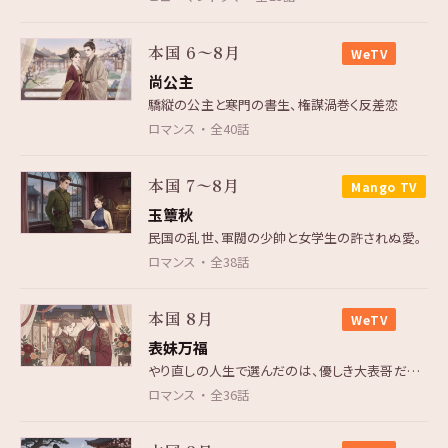
本国 6〜8月
WeTV
尚公主
驕縦の公主と寒門の書生、権謀渦巻く反差恋
ロマンス ・ 全40話
本国 7〜8月
Mango TV
玉簟秋
民国の乱世、軍閥の少帥と女学生の許されぬ愛。
ロマンス ・ 全38話
本国 8月
WeTV
表妹万福
やり直しの人生で選んだのは、優しき大表哥だった。
ロマンス ・ 全36話