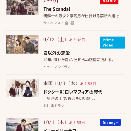
7〜9月
Netflix
The Scandal
朝鮮一の妖女と浮気男が仕掛ける禁断の賭け
サスペンス ・ 全8話
9/12（土）
あと36日
Prime
Video
君以外の恋愛
10年。慣れた愛が、見知らぬ感情に揺れる。
ヒューマンドラマ
本国 10/1（木）
あと55日
ドクターX：白いマフィアの時代
手術台の上で、権力を切り裂け。
お仕事ドラマ
10/1（木）
あと55日
Disney+
メリーベリーラブ