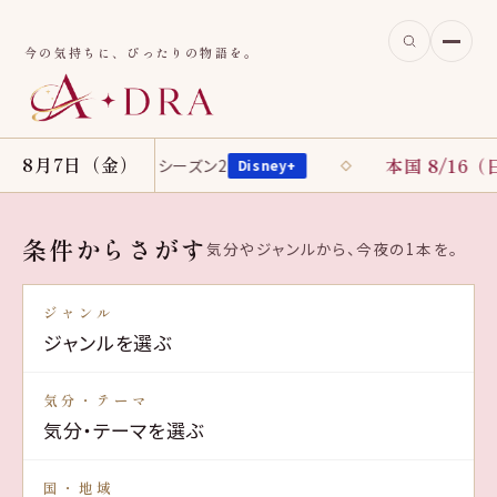
今の気持ちに、ぴったりの物語を。
8月7日（金）
金）
本国 8/16（日）
財閥X刑事 シーズン2
我
Disney+
条件からさがす
気分やジャンルから、今夜の1本を。
ジャンル
気分・テーマ
国・地域