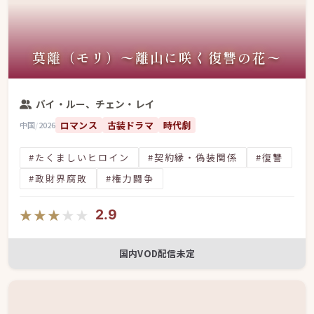
莫離（モリ）〜離山に咲く復讐の花〜
バイ・ルー、チェン・レイ
ロマンス
古装ドラマ
時代劇
中国
/
2026
#たくましいヒロイン
#契約縁・偽装関係
#復讐
#政財界腐敗
#権力闘争
★★★★★
★★★★★
2.9
国内VOD配信未定