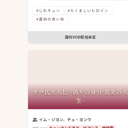
#じれキュン
#たくましいヒロイン
#運命の赤い糸
国内VOD配信未定
オク氏夫人伝 -偽りの身分 真実の
生-
イム・ジヨン、チュ・ヨンウ
ヒューマンドラマ
ロマンス
時代劇
韓国
/
2024