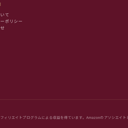
報
ついて
シーポリシー
わせ
のアフィリエイトプログラムによる収益を得ています。Amazonのアソシエイトと