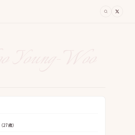
oo Young-Woo
日（27歳）