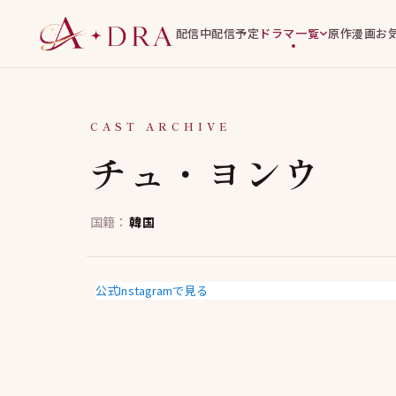
配信中
配信予定
ドラマ一覧
原作漫画
お
CAST ARCHIVE
チュ・ヨンウ
国籍：
韓国
公式Instagramで見る