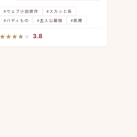
#ウェブ小説原作
#スカッと系
#バディもの
#主人公最強
#医療
★★★★★
★★★★★
3.8