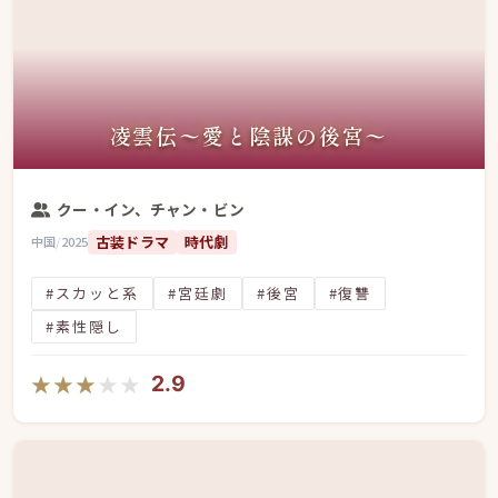
凌雲伝〜愛と陰謀の後宮〜
クー・イン、チャン・ビン
古装ドラマ
時代劇
中国
/
2025
#スカッと系
#宮廷劇
#後宮
#復讐
#素性隠し
★★★★★
★★★★★
2.9