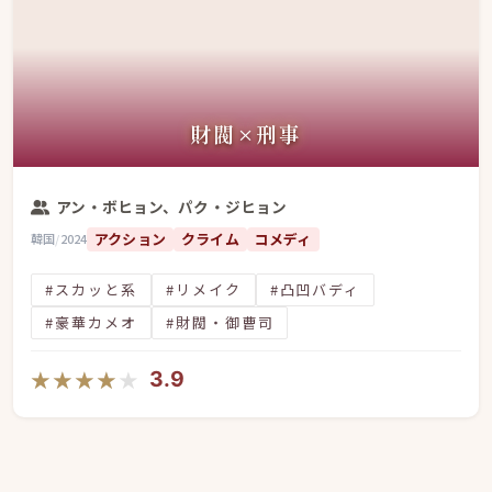
財閥×刑事
アン・ボヒョン、パク・ジヒョン
アクション
クライム
コメディ
韓国
/
2024
#スカッと系
#リメイク
#凸凹バディ
#豪華カメオ
#財閥・御曹司
★★★★★
★★★★★
3.9