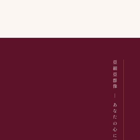
亞細亞群像 ─ あなたの心に咲くドラマを