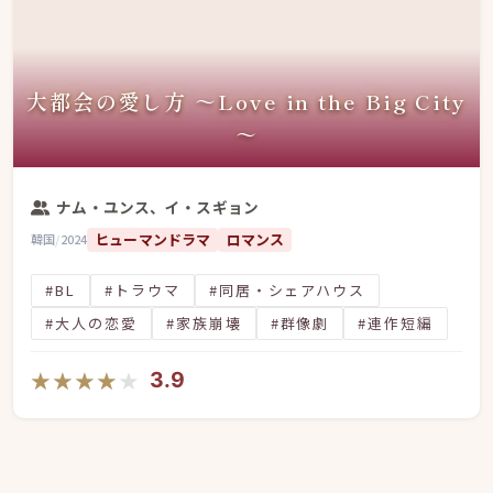
大都会の愛し方 ～Love in the Big City
～
ナム・ユンス、イ・スギョン
ヒューマンドラマ
ロマンス
韓国
/
2024
#BL
#トラウマ
#同居・シェアハウス
#大人の恋愛
#家族崩壊
#群像劇
#連作短編
★★★★★
★★★★★
3.9