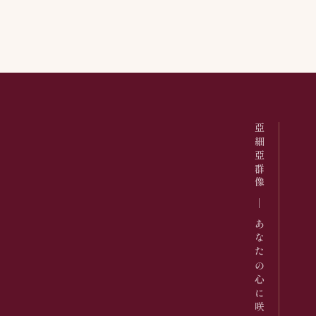
亞細亞群像 ─ あなたの心に咲くドラマを