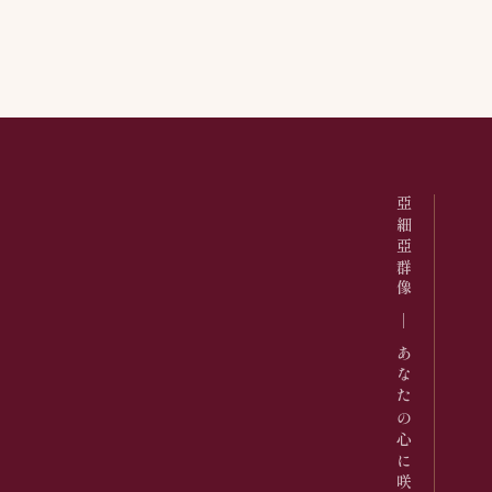
亞細亞群像 ─ あなたの心に咲くドラマを