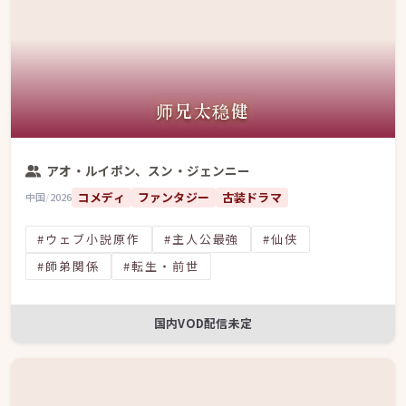
师兄太稳健
アオ・ルイポン、スン・ジェンニー
コメディ
ファンタジー
古装ドラマ
中国
/
2026
#ウェブ小説原作
#主人公最強
#仙侠
#師弟関係
#転生・前世
国内VOD配信未定