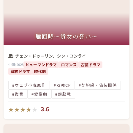
雁回時～貴女の誉れ～
チェン・ドゥーリン、シン・ユンライ
ヒューマンドラマ
ロマンス
古装ドラマ
中国
/
2025
家族ドラマ
時代劇
#ウェブ小説原作
#双強CP
#契約縁・偽装関係
#復讐
#愛憎劇
#頭脳戦
★★★★★
★★★★★
3.6