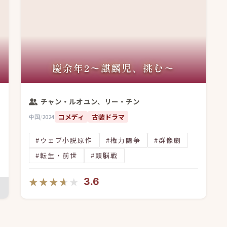
慶余年2〜麒麟児、挑む〜
チャン・ルオユン、リー・チン
コメディ
古装ドラマ
中国
/
2024
#ウェブ小説原作
#権力闘争
#群像劇
#転生・前世
#頭脳戦
★★★★★
★★★★★
3.6