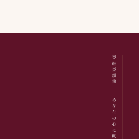
亞細亞群像 ─ あなたの心に咲くドラマを