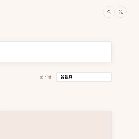
並び替え
原作
身分差ロマンス
社会派サスペンス
ウマ
愛憎劇
大人の恋愛
凸凹バディ
断の恋
法廷
危険な恋
師弟関係
関係
医療
オフィスラブ
スキャンダル
イン
幽霊
主人公最強
中年ヒーロー