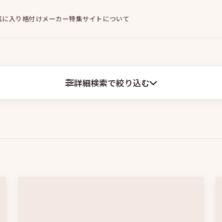
気に入り
格付けメーカー
特集
サイトについて
詳細検索で絞り込む
いヒロイン
復讐
心理戦
群像劇
素性隠し
ウェブトゥーン
ーリング
スカッと系
じれキュン
再会
運命の赤い糸
トラ
司
連続殺人
宮廷劇
契約縁・偽装関係
生と死
冤罪
禁
さらに見る
た運命
超能力
家族崩壊
スパイ・工作員
ブロマンス
三角
憑依
タイムスリップ
サバイバル
コンプレックス
ダークヒロ