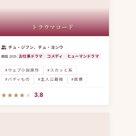
ー
同居・シェアハウス
年の差ロマンス
料理・グルメ
軍隊
後宮
非正規社員
トラウマコード
クコメディ
南北問題
推し活
天才子役
亦舒原作
二重人格
妄想系ヒロイン
婚活
チュ・ジフン、チュ・ヨンウ
お仕事ドラマ
コメディ
ヒューマンドラマ
韓国
/
2025
#ウェブ小説原作
#スカッと系
#バディもの
#主人公最強
#医療
★★★★★
★★★★★
3.8