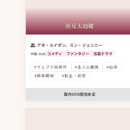
検察ドラマ
仙侠
武侠
見守り系男子
一人二役
スポーツ・競技
マクチャン
ウォ
师兄太稳健
ポリティカルサスペンス
エクソシスト
魔性の
日韓合作
タイムリープ
マフィア
起業・ス
アオ・ルイポン、スン・ジェンニー
日タイ合作
イルイルドラマ
コメディ
ファンタジー
古装ドラマ
中国
/
2026
#ウェブ小説原作
#主人公最強
#仙侠
#師弟関係
#転生・前世
国内VOD配信未定