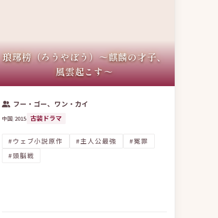
琅琊榜（ろうやぼう）～麒麟の才子、
風雲起こす～
フー・ゴー、ワン・カイ
古装ドラマ
中国
/
2015
#ウェブ小説原作
#主人公最強
#冤罪
#頭脳戦