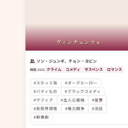
ヴィンチェンツォ
ソン・ジュンギ、チョン・ヨビン
クライム
コメディ
サスペンス
ロマンス
韓国
/
2021
#スカッと系
#ダークヒーロー
#バディもの
#ブラックコメディ
#マフィア
#主人公最強
#復讐
#政財界腐敗
#権力闘争
#法廷
#群像劇