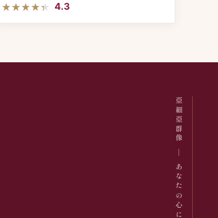
★★★★★
★★★★★
4.3
亞細亞群像 ─ あなたの心に咲くドラマを