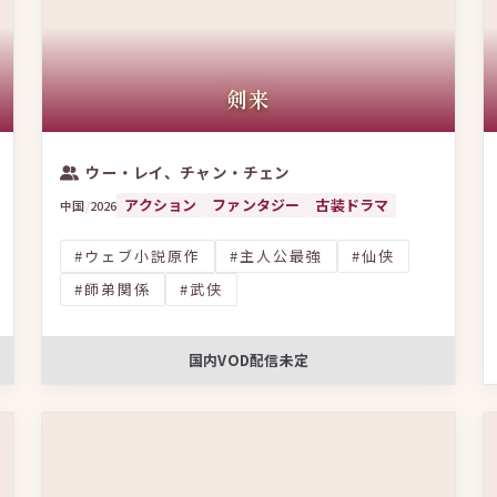
この条件で絞り込む
史実ベース
バトルロマンス
上司と部下
記憶喪失
ダークヒーロ
ーマンス
デスゲーム
豪華カメオ
逃亡劇
男装ヒロイン
剣来
女
BL
氷×太陽カップル
密室劇
アイドル×一般人
ブラッ
タートアップ
シングルマザー
仮想通貨・投資
ヴァンパイア
ウー・レイ、チャン・チェン
アクション
ファンタジー
古装ドラマ
中国
/
2026
#ウェブ小説原作
#主人公最強
#仙侠
#師弟関係
#武侠
国内VOD配信未定