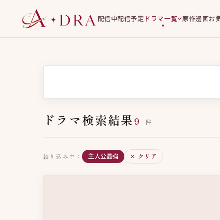
配信中
配信予定
ドラマ一覧
原作漫画
お
ドラマ検索結果
9
件
すべて
ウェブ小説原作
権力闘争
たくまし
主人公最強
✕ クリア
絞り込み中：
バディもの
サクセスストーリー
頭脳戦
ヒ
双強CP
連作短編
転生・前世
財閥・御曹
片思い
時代をまたぐ謎
政財界腐敗
呪われ
負けず嫌い同士
リメイク
同級生ロマンス