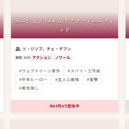
エージェント•キム:リアクティべーティ
ッド
ソ・ジソブ、チェ・デフン
アクション
ノワール
韓国
/
2026
#ウェブトゥーン原作
#スパイ・工作員
#中年ヒーロー
#主人公最強
#復讐
#素性隠し
Netflixで配信中