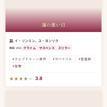
さらに見る
社会派サスペンス
バディもの
サクセスストーリー
頭脳戦
ヒーリング
この条件で絞り込む
スカッと系
じれキュン
再会
運命の赤い糸
運の悪い日
トラウマ
愛憎劇
大人の恋愛
凸凹バディ
双強CP
連作短編
財閥・御曹司
イ・ソンミン、ユ・ヨンソク
転生・前世
連続殺人
宮廷劇
クライム
サスペンス
スリラー
韓国
/
2023
契約縁・偽装関係
生と死
禁断の恋
冤罪
#ウェブトゥーン原作
#サバイバル
#密室劇
師弟関係
危険な恋
片思い
法廷
#復讐
政財界腐敗
時代をまたぐ謎
呪われた運命
★★★★★
★★★★★
3.8
超能力
ブロマンス
スパイ・工作員
医療
三角関係
家族崩壊
オフィスラブ
負けず嫌い同士
同級生ロマンス
憑依
タイムスリップ
サバイバル
コンプレックス