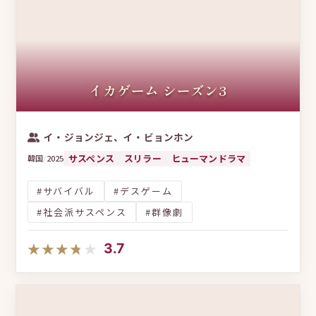
スキャンダル
ダークヒロイン
幽霊
リメイク
検察ドラマ
中年ヒーロー
主人公最強
仙侠
武侠
見守り系男子
史実ベース
バトルロマンス
上司と部下
イカゲーム シーズン3
記憶喪失
ダークヒーロー
同居・シェアハウス
年の差ロマンス
一人二役
スポーツ・競技
イ・ジョンジェ、イ・ビョンホン
マクチャン
ウォーマンス
デスゲーム
サスペンス
スリラー
ヒューマンドラマ
韓国
/
2025
料理・グルメ
豪華カメオ
軍隊
逃亡劇
#サバイバル
#デスゲーム
男装ヒロイン
氷×太陽カップル
#社会派サスペンス
#群像劇
ポリティカルサスペンス
エクソシスト
★★★★★
★★★★★
3.7
非正規社員
BL
後宮
魔性の女
アイドル×一般人
密室劇
天才子役
日韓合作
推し活
タイムリープ
南北問題