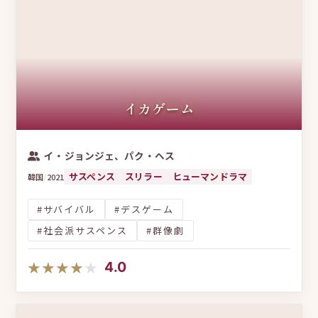
起業・スタートアップ
マフィア
ブラックコメディ
シングルマザー
ヴァンパイア
亦舒原作
妄想系ヒロイン
婚活
二重人格
仮想通貨・投資
イカゲーム
イルイルドラマ
日タイ合作
イ・ジョンジェ、パク・ヘス
サスペンス
スリラー
ヒューマンドラマ
韓国
/
2021
#サバイバル
#デスゲーム
#社会派サスペンス
#群像劇
★★★★★
★★★★★
4.0