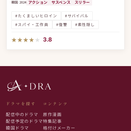
アクション
サスペンス
スリラー
韓国
/
2024
#たくましいヒロイン
#サバイバル
#スパイ・工作員
#復讐
#素性隠し
★★★★★
★★★★★
3.8
ドラマを探す
コンテンツ
配信中のドラマ
原作漫画
配信予定のドラマ
特集記事
韓国ドラマ
格付けメーカー