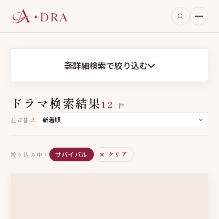
詳細検索で絞り込む
ドラマ検索結果
12
件
並び替え
サバイバル
✕ クリア
絞り込み中：
すべて
ウェブ小説原作
権力闘争
たくましいヒロイン
復讐
心理戦
群像劇
素性隠し
ウェブトゥーン原作
身分差ロマンス