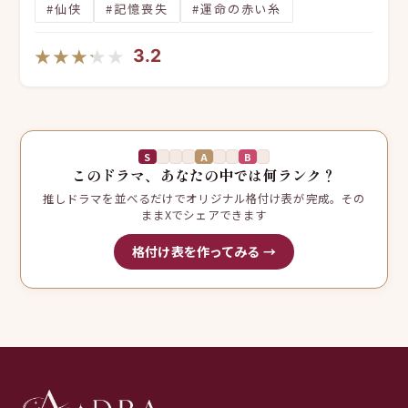
#仙侠
#記憶喪失
#運命の赤い糸
★★★★★
★★★★★
3.2
S
A
B
このドラマ、あなたの中では何ランク？
推しドラマを並べるだけでオリジナル格付け表が完成。その
ままXでシェアできます
格付け表を作ってみる →