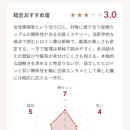
3.0
★★★★★
★★★★★
総合おすすめ度
女性検視官という切り口と、対等に渡り合う双強カ
ップルの関係性が光る古装ミステリー。法医学的な
視点で挑むヒロイン像は新鮮で、画面の美しさも安
定する。一方で推理は単純で読みやすく、全38話ゆ
えの間延びや脇役の見分けにくさも抱える。本格的
な謎解きを求めると物足りないが、自立したヒロイ
ンと甘い関係性を軸に古装エンタメとして楽しむ層
には相応に応える一作だ。