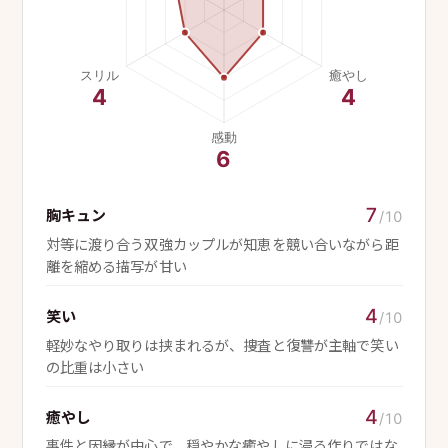
7
胸キュン
/10
対等に渡り合う双強カップルが知恵を競い合いながら距
離を縮める描写が甘い
4
笑い
/10
軽妙なやり取りは挟まれるが、捜査と復讐が主軸で笑い
の比重は小さい
4
癒やし
/10
事件と因縁が中心で、穏やかな癒やしに浸る作りではな