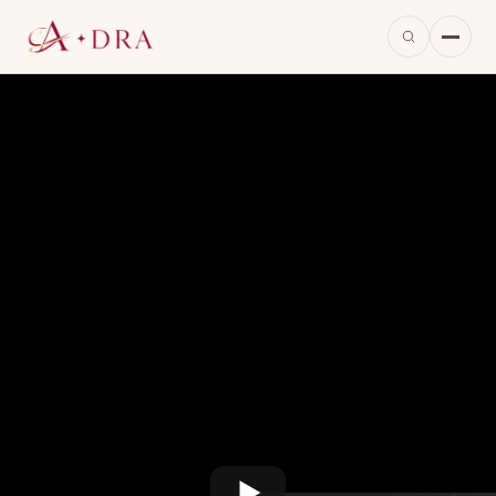
※当ページのリンクには広告が含まれています。
※画像は本作をもとに当サイトが生成したイメージで、実際の映像・出演者とは異なります。
死者の声を聴く女検視官、冤罪に挑む