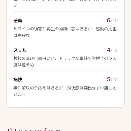
い
6
感動
/10
ヒロインの復讐と再生の物語に芯はあるが、感動の比重
は中程度
4
スリル
/10
検視の着眼は面白いが、トリックが単純で謎解きの没入
度は控えめ
5
痛快
/10
事件解決の手応えはあるが、爽快感は突出せず中庸にと
どまる