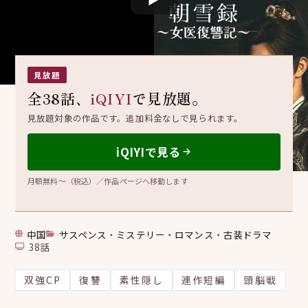
朝雪録〜女医復讐記〜
朝雪录
見放題
全38話、
iQIYI
で見放題。
見放題対象の作品です。追加料金なしで見られます。
iQIYIで見る
月額無料〜（税込）／作品ページへ移動します
中国
サスペンス
・
ミステリー
・
ロマンス
・
古装ドラマ
38話
双強CP
復讐
素性隠し
連作短編
頭脳戦