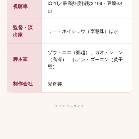
iQIYI／最高熱度指数2,108・豆瓣6.4
視聴率
点
監督・演
リー・ホイジュウ（李慧珠）ほか
出家
ゾウ・ユエ（鄒越）、ガオ・シェン
脚本家
（高深）、ホアン・ズーエン（黄子
恩）
制作会社
愛奇芸
スポンサーリンク