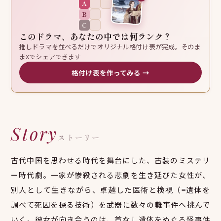
A
B
C
このドラマ、あなたの中では何ランク？
推しドラマを並べるだけでオリジナル格付け表が完成。そのま
まXでシェアできます
格付け表を作ってみる →
Story
ストーリー
古代中国を思わせる時代を舞台にした、古装のミステリ
ー時代劇。一家が惨殺される悲劇を生き延びた女性が、
別人として生きながら、卓越した医術と検視（=遺体を
調べて死因を探る技術）を武器に数々の難事件へ挑んで
いく。彼女が向き合うのは、首なし遺体をめぐる怪事件