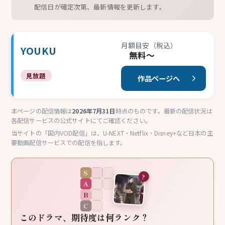
配信日が確定次第、最新情報を更新します。
月額目安（税込）
YOUKU
無料〜
見放題
作品ページへ
本ページの配信情報は
2026年7月31日
時点のものです。最新の配信状況は
各配信サービスの公式サイトにてご確認ください。
当サイトの「国内VOD配信」は、U-NEXT・Netflix・Disney+など日本の主
要動画配信サービスでの配信を指します。
S
?
A
B
C
このドラマ、期待度は何ランク？