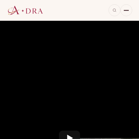
※当ページのリンクには広告が含まれています。
※画像は本作をもとに当サイトが生成したイメージで、実際の映像・出演者とは異なります。
時隔9年、張大佛爺が還る。民国長沙の冒険
譚