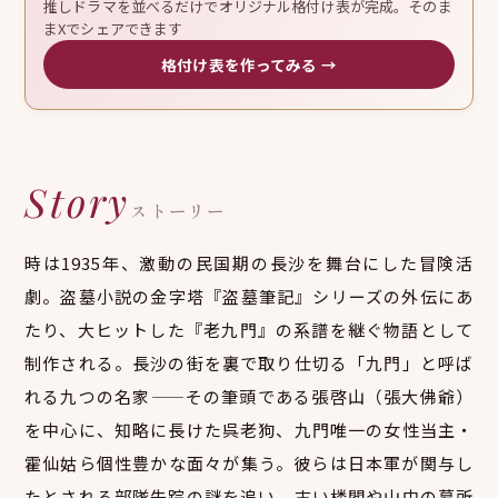
推しドラマを並べるだけでオリジナル格付け表が完成。そのま
まXでシェアできます
格付け表を作ってみる →
Story
ストーリー
時は1935年、激動の民国期の長沙を舞台にした冒険活
劇。盗墓小説の金字塔『盗墓筆記』シリーズの外伝にあ
たり、大ヒットした『老九門』の系譜を継ぐ物語として
制作される。長沙の街を裏で取り仕切る「九門」と呼ば
れる九つの名家——その筆頭である張啓山（張大佛爺）
を中心に、知略に長けた呉老狗、九門唯一の女性当主・
霍仙姑ら個性豊かな面々が集う。彼らは日本軍が関与し
たとされる部隊失踪の謎を追い、古い楼閣や山中の墓所