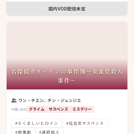
国内VOD配信未定
名探偵ガオ・インの事件簿～朱雀堂殺人
事件～
ワン・チエン、チン・ジュンジエ
クライム
サスペンス
ミステリー
中国
/
2025
#たくましいヒロイン
#社会派サスペンス
#群像劇
#連続殺人