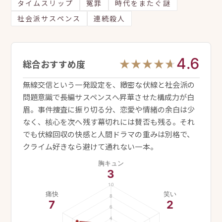
タイムスリップ
冤罪
時代をまたぐ謎
社会派サスペンス
連続殺人
4.6
★★★★★
★★★★★
総合おすすめ度
無線交信という一発設定を、緻密な伏線と社会派の
問題意識で長編サスペンスへ昇華させた構成力が白
眉。事件捜査に振り切る分、恋愛や情緒の余白は少
なく、核心を次へ残す幕切れには賛否も残る。それ
でも伏線回収の快感と人間ドラマの重みは別格で、
クライム好きなら避けて通れない一本。