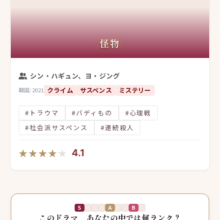
怪物
シン・ハギュン、ヨ・ジング
クライム
サスペンス
ミステリー
韓国
/
2021
#トラウマ
#バディもの
#心理戦
#社会派サスペンス
#連続殺人
★★★★★
★★★★★
4.1
S
A
B
このドラマ、あなたの中では何ランク？