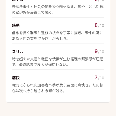
未解決事件と社会の闇を扱う題材ゆえ、癒やしとは対極
の緊迫感が最後まで続く。
8
感動
/10
信念を貫く刑事と遺族の視点を丁寧に描き、事件の奥に
ある人間の業を浮かび上がらせる。
9
スリル
/10
時を超えた交信と緻密な伏線が生む推理の緊張感が圧巻
で、最終話まで没入が途切れない。
7
痛快
/10
権力に守られた加害者へ手が及ぶ展開に痛快さ。ただ核
心は次へ持ち越され余韻が残る。