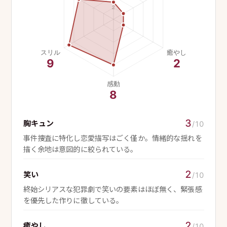
3
胸キュン
/10
事件捜査に特化し恋愛描写はごく僅か。情緒的な揺れを
描く余地は意図的に絞られている。
2
笑い
/10
終始シリアスな犯罪劇で笑いの要素はほぼ無く、緊張感
を優先した作りに徹している。
2
癒やし
/10