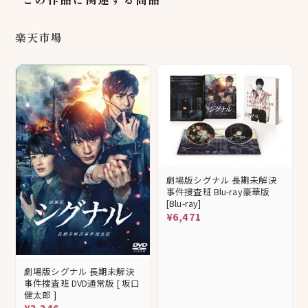
楽天市場
劇場版シグナル 長期未解決
事件捜査班 Blu-ray豪華版
[Blu-ray]
¥6,471
劇場版シグナル 長期未解決
事件捜査班 DVD通常版 [ 坂口
健太郎 ]
¥3,346