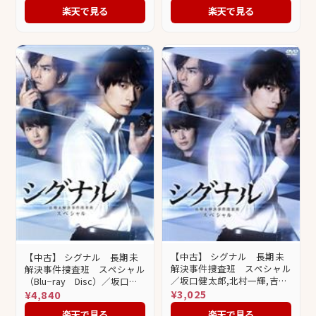
楽天で見る
楽天で見る
【中古】 シグナル 長期未
【中古】 シグナル 長期未
解決事件捜査班 スペシャル
解決事件捜査班 スペシャル
／坂口健太郎,北村一輝,吉瀬
（Blu−ray Disc）／坂口健
美智子,木村祐一,池田鉄洋,青
¥3,025
太郎,北村一輝,吉瀬美智子,木
¥4,840
野楓,林ゆうき（音楽）,橘麻
村祐一,池田鉄洋,青野楓,林ゆ
楽天で見る
楽天で見る