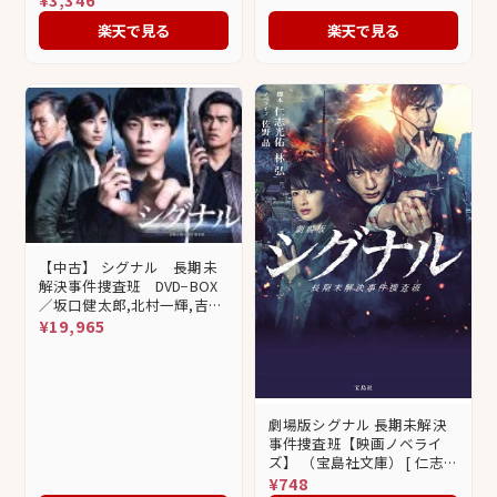
楽天で見る
楽天で見る
【中古】 シグナル 長期未
解決事件捜査班 DVD−BOX
／坂口健太郎,北村一輝,吉瀬
美智子,林ゆうき（音楽）,橘
¥19,965
麻美（音楽）
劇場版シグナル 長期未解決
事件捜査班【映画ノベライ
ズ】 （宝島社文庫） [ 仁志
光佑 ]
¥748