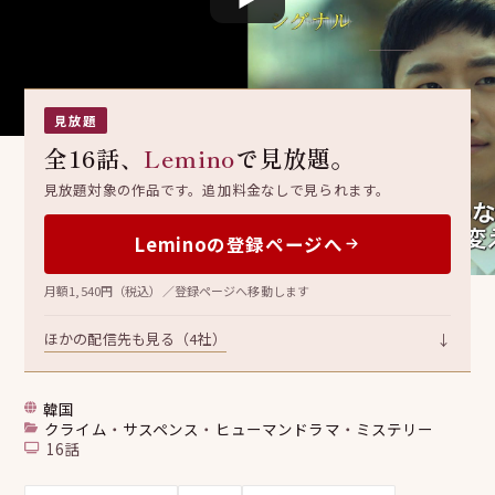
シグナル
시그널
見放題
全16話、
Lemino
で見放題。
見放題対象の作品です。追加料金なしで見られます。
Leminoの登録ページへ
月額1,540円（税込）／登録ページへ移動します
ほかの配信先も見る（4社）
↓
韓国
クライム
・
サスペンス
・
ヒューマンドラマ
・
ミステリー
16話