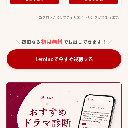
美（音楽）
うき（音楽）,橘麻美（音
楽）
※当ブロックにはアフィリエイトリンクが含まれます。
初月無料
＼ 初回なら
でお試しできます！ ／
Leminoで今すぐ視聴する