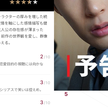
3.6
★★★★★
★★★★★
ャラクターの厚みを増した続
友情を軸にした感情描写も健
主人公の存在感が薄まった
。前作の世界観を愛し、群像
いえる。
2
/10
恋愛目的の視聴には向かな
3
/10
シリアスで笑いは控えめ。
3
/10