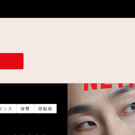
マンス
復讐
頭脳戦