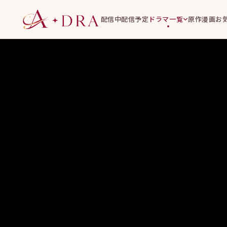
配信中
配信予定
ドラマ一覧
原作漫画
お