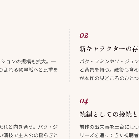
新キャラクターの存
クションの規模も拡大。一
パク・フミンやソ・ジュ
り乱れる物量戦へと比重を
と背景を持つ。敵役も含
が本作の見どころのひと
続編としての接続と
恐れと向き合う。パク・ジ
前作の出来事を土台にし
い演技で主人公の揺らぎと
リーズを追ってきた視聴