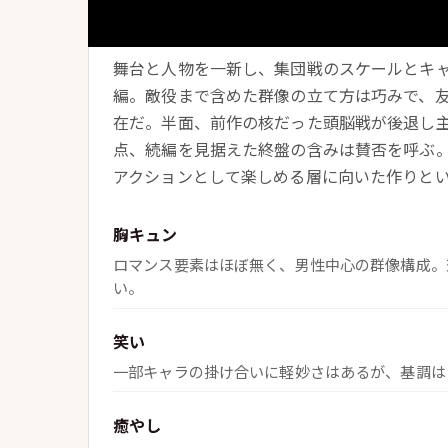
総合おすすめ度
舞台と人物を一新し、集団戦のスケールとキ
編。敵役まで含めた群像の立て方は巧みで、
在だ。半面、前作の核だった頭脳戦が後退し
点、続編を見据えた終盤の含みは賛否を呼ぶ
アクションとして楽しめる層に向いた作りと
胸キュン
ロマンス要素はほぼ無く、男性中心の群像構成。
い。
笑い
一部キャラの掛け合いに軽妙さはあるが、基調は
癒やし