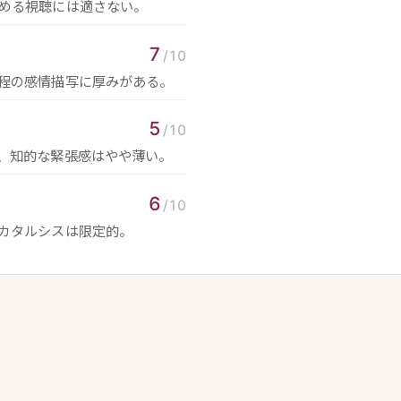
める視聴には適さない。
7
/10
程の感情描写に厚みがある。
5
/10
、知的な緊張感はやや薄い。
6
/10
カタルシスは限定的。