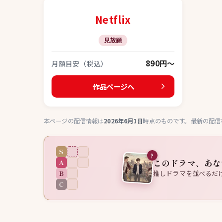
Netflix
見放題
890円〜
月額目安（税込）
作品ページへ
本ページの配信情報は
2026年6月1日
時点のものです。最新の配信
S
?
このドラマ、あな
A
B
推しドラマを並べるだ
C