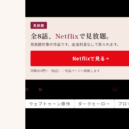
見放題
全8話、
Netflix
で見放題。
見放題対象の作品です。追加料金なしで見られます。
Netflixで見る
月額890円〜（税込）／作品ページへ移動します
韓国
アクション
・
サスペンス
・
学園・青春
8話
ウェブトゥーン原作
ダークヒーロー
ブロ