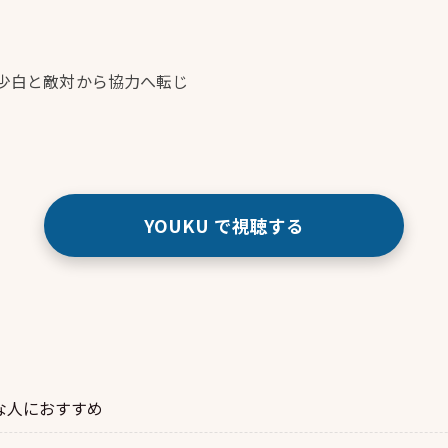
少白と敵対から協力へ転じ
YOUKU で視聴する
な人におすすめ