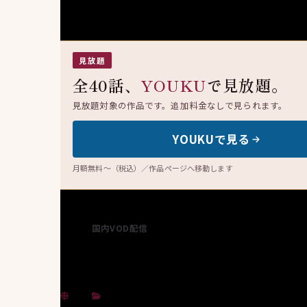
見放題
全40話、
YOUKU
で見放題。
見放題対象の作品です。追加料金なしで見られます。
YOUKUで見る
月額無料〜（税込）／作品ページへ移動します
国内VOD配信
未定
中国
お仕事ドラマ
・
クライム
・
サスペンス
・
ヒュ