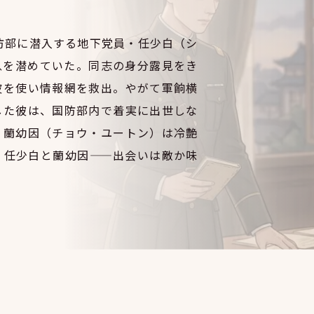
国防部に潜入する地下党員・任少白（シ
息を潜めていた。同志の身分露見をき
波を使い情報網を救出。やがて軍餉横
した彼は、国防部内で着実に出世しな
・蘭幼因（チョウ・ユートン）は冷艶
。任少白と蘭幼因——出会いは敵か味