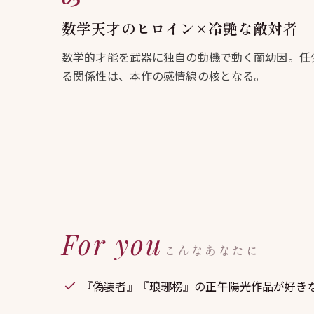
数学天才のヒロイン×冷艶な敵対者
数学的才能を武器に独自の動機で動く蘭幼因。任
る関係性は、本作の感情線の核となる。
For you
こんなあなたに
『偽装者』『琅琊榜』の正午陽光作品が好き