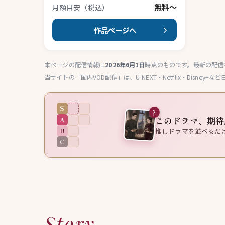
無料〜
月額目安（税込）
作品ページへ
本ページの配信情報は
2026年6月1日
時点のものです。最新の配信
当サイトの「国内VOD配信」は、U-NEXT・Netflix・Disn
S
?
このドラマ、期待
A
B
推しドラマを並べるだ
C
Story