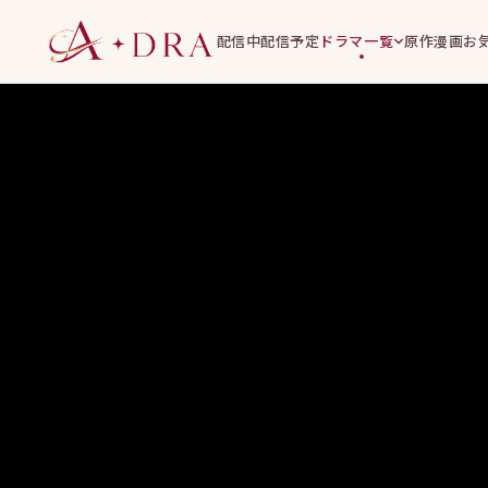
配信中
配信予定
ドラマ一覧
原作漫画
お