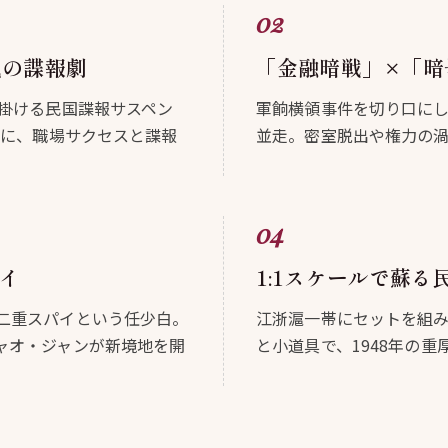
気の諜報劇
「金融暗戦」×「暗
手掛ける民国諜報サスペン
軍餉横領事件を切り口に
スに、職場サクセスと諜報
並走。密室脱出や権力の
イ
1:1スケールで蘇る
二重スパイという任少白。
江浙滬一帯にセットを組み
ャオ・ジャンが新境地を開
と小道具で、1948年の