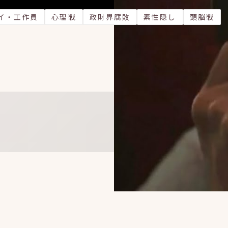
イ・工作員
心理戦
政財界腐敗
素性隠し
頭脳戦