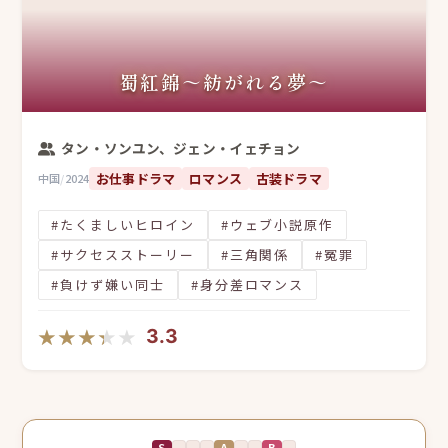
蜀紅錦～紡がれる夢～
タン・ソンユン、ジェン・イェチョン
お仕事ドラマ
ロマンス
古装ドラマ
中国
/
2024
#たくましいヒロイン
#ウェブ小説原作
#サクセスストーリー
#三角関係
#冤罪
#負けず嫌い同士
#身分差ロマンス
★★★★★
★★★★★
3.3
S
A
B