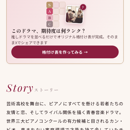
S
?
A
B
C
このドラマ、期待度は何ランク？
推しドラマを並べるだけでオリジナル格付け表が完成。そのま
まXでシェアできます
格付け表を作ってみる →
Story
ストーリー
芸術高校を舞台に、ピアノにすべてを懸ける若者たちの
友情と恋、そしてライバル関係を描く青春音楽ドラマ。
世界三大ピアノコンクールの有力候補と目されるカン・
ビオ、恵まれない家庭環境で才能を持て余していたチ