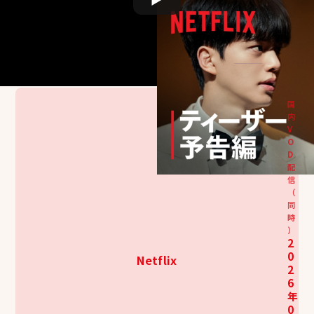
フォーハンズ 〜2人のソ
ナタ〜
포핸즈
国
内
V
O
D
配
信
（
同
時
）
2
0
Netflix
2
6
年
0