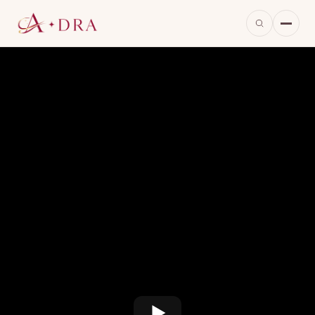
※当ページのリンクには広告が含まれています。
※画像は本作をもとに当サイトが生成したイメージで、実際の映像・出演者とは異なります。
瑞草洞の法曹タウンで、5人の弁護士が織り
なす青春