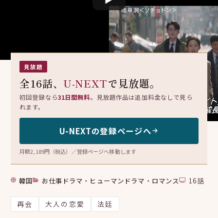
瑞草洞〈ソチョドン〉
서초동
見放題
全16話、
U-NEXT
で見放題。
初回登録なら
31日間無料
。見放題作品は追加料金なしで見ら
れます。
U-NEXTの登録ページへ
月額2,189円（税込）／登録ページへ移動します
韓国
お仕事ドラマ
・
ヒューマンドラマ
・
ロマンス
16話
再会
大人の恋愛
法廷