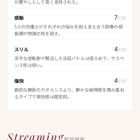
が癒やしとして高く支持された。
7
感動
/10
5人の弁護士がそれぞれの悩みを抱え支え合う群像の成
長譚が物語の核を成す。
4
スリル
/10
派手な逆転劇や緊迫した法廷バトルは控えめで、サスペ
ンス性は弱い。
4
痛快
/10
劇的な勝訴のカタルシスより、静かな納得感を積み重ね
るタイプで爽快感は限定的。
Streaming
配信情報