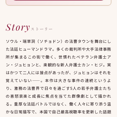
Story
ストーリー
ソウル・瑞草洞（ソチョドン）の法曹タウンを舞台にし
た法廷ヒューマンドラマ。多くの裁判所や大手法律事務
所が集まるこの街で働く、世慣れたベテラン弁護士ア
ン・ジュヒョンと、楽観的な新人弁護士カン・ヒジ。実
はかつて二人には接点があったが、ジュヒョンはそれを
覚えていない——。本作は大きな事件の連続というよ
り、激務の法曹界で日々を過ごす5人の若手弁護士たち
の喜怒哀楽と成長に焦点を当てた群像劇として描かれ
る。重厚な法廷バトルではなく、働く人々に寄り添う温
かな日常描写で、本国で自己最高視聴率を更新した話題