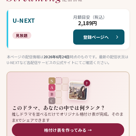
月額目安（税込）
U-NEXT
2,189円
見放題
登録ページへ
本ページの配信情報は
2026年6月24日
時点のものです。最新の配信状況は
U-NEXTなど各配信サービスの公式サイトにてご確認ください。
S
?
A
B
C
このドラマ、あなたの中では何ランク？
推しドラマを並べるだけでオリジナル格付け表が完成。そのま
まXでシェアできます
格付け表を作ってみる →