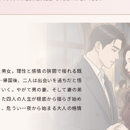
た男女。理性と感情の狭間で揺れる既
—帰国後、二人は出会いを過ちだと悟
ていく。やがて男の妻、そして妻の弟
った四人の人生が根底から揺らぎ始め
く、危うい一夜から始まる大人の格情