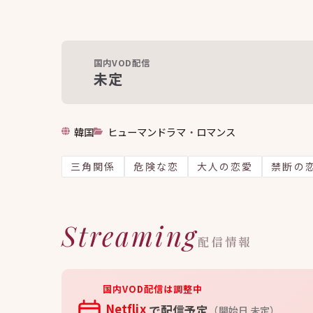
国内VOD配信
未定
韓国
ヒューマンドラマ
・
ロマンス
三角関係
危険な恋
大人の恋愛
禁断の
Streaming
配信情報
国内VOD配信は調整中
Netflix
で配信予定
（開始日 未定）