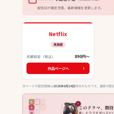
配信日が確定次第、最新情報を更新します。
Netflix
見放題
890円〜
月額目安（税込）
作品ページへ
本ページの配信情報は
2026年6月24日
時点のものです。最新の配
S
?
このドラマ、期待
A
B
推しドラマを並べるだ