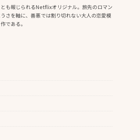
も報じられるNetflixオリジナル。旅先のロマン
危うさを軸に、善悪では割り切れない大人の恋愛模
目作である。