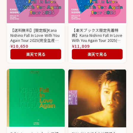
【送料無料】[限定版]Kana
【楽天ブックス限定先着特
Nishino Fall In Love With You
典】Kana Nishino Fall In Love
Again Tour 2025(完全生産限
With You Again Tour 2025(完
定盤)【2Blu-ray+グッズ】/西
全生産限定盤BD)【Blu-ray】
¥10,650
¥11,809
野カナ[Blu-ray]【返品種別
(オリジナルスマホショルダ
楽天で見る
楽天で見る
A】
ー) [ 西野カナ ]