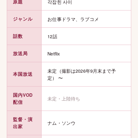
原題
각잡힌 사이
ジャンル
お仕事ドラマ、ラブコメ
話数
12話
放送局
Netflix
未定（撮影は2026年9月末まで予
本国放送
定） 〜
国内VOD
未定・上陸待ち
配信
監督・演
ナム・ソンウ
出家