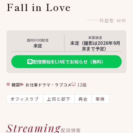
Fall in Love
각잡힌 사이
本国放送
国内VOD配信
未定（撮影は2026年9月
未定
末まで予定）
配信開始をLINEでお知らせ（無料）
韓国
お仕事ドラマ
・
ラブコメ
12話
オフィスラブ
上司と部下
再会
軍隊
Streaming
配信情報