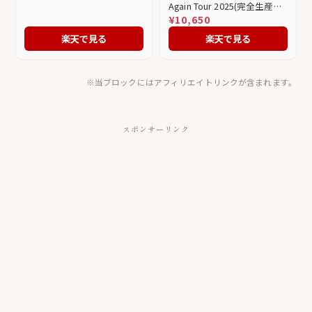
Again Tour 2025(完全生産限
定盤)【2DVD+グッズ】/西野
¥10,650
カナ[DVD]【返品種別A】
楽天で見る
楽天で見る
※当ブロックにはアフィリエイトリンクが含まれます。
スポンサーリンク