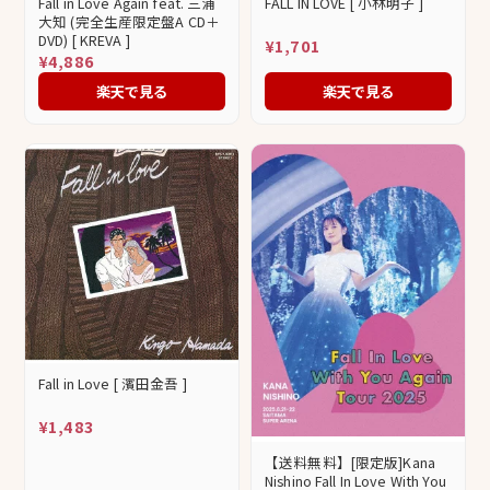
Fall in Love Again feat. 三浦
FALL IN LOVE [ 小林明子 ]
大知 (完全生産限定盤A CD＋
DVD) [ KREVA ]
¥1,701
¥4,886
楽天で見る
楽天で見る
Fall in Love [ 濱田金吾 ]
¥1,483
【送料無料】[限定版]Kana
Nishino Fall In Love With You