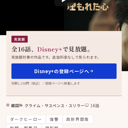
埋もれた心
보물섬
見放題
全16話、
Disney+
で見放題。
見放題対象の作品です。追加料金なしで見られます。
Disney+の登録ページへ
月額1,250円（税込）／登録ページへ移動します
韓国
クライム
・
サスペンス
・
スリラー
16話
ダークヒーロー
復讐
政財界腐敗
財閥・御曹司
頭脳戦