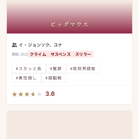
ビッグマウス
イ・ジョンソク、ユナ
クライム
サスペンス
スリラー
韓国
/
2022
#スカッと系
#冤罪
#政財界腐敗
#素性隠し
#頭脳戦
★★★★★
★★★★★
3.6