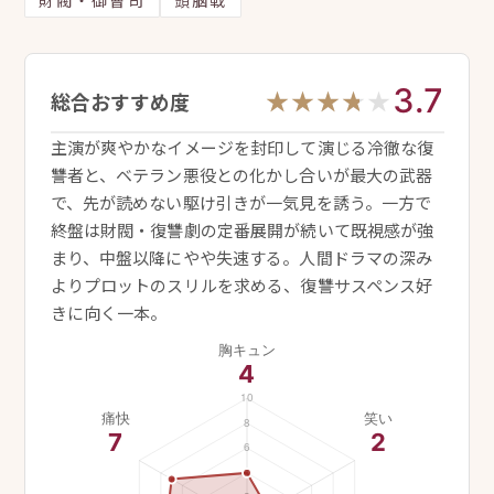
3.7
★★★★★
★★★★★
総合おすすめ度
主演が爽やかなイメージを封印して演じる冷徹な復
讐者と、ベテラン悪役との化かし合いが最大の武器
で、先が読めない駆け引きが一気見を誘う。一方で
終盤は財閥・復讐劇の定番展開が続いて既視感が強
まり、中盤以降にやや失速する。人間ドラマの深み
よりプロットのスリルを求める、復讐サスペンス好
きに向く一本。