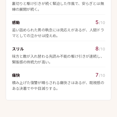
裏切りと駆け引きが続く緊迫した作風で、安らぎとは無
縁の展開が続く。
5
感動
/10
追い詰められた男の執念には見応えがあるが、人間ドラ
マとしての泣かせは控えめ。
8
スリル
/10
味方と敵が入れ替わる先読み不能の駆け引きが連続し、
緊張感の持続力が高い。
7
痛快
/10
積み上げた復讐が晴らされる痛快さはあるが、既視感の
ある決着でやや目減りする。