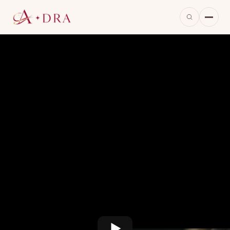
※当ページのリンクには広告が含まれています。
※画像は本作をもとに当サイトが生成したイメージで、実際の映像・出演者とは異なります。
消えた2兆ウォン、二人の男の生死を賭けた
駆け引き