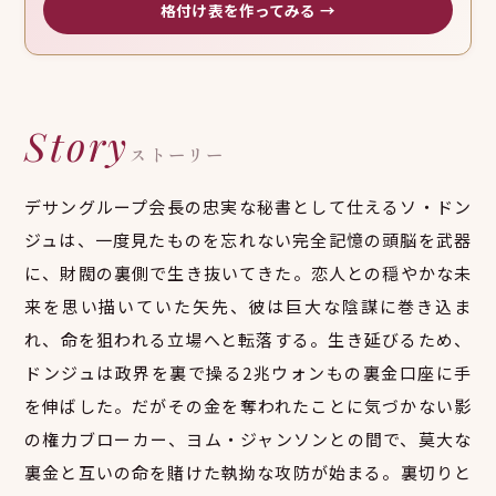
格付け表を作ってみる →
Story
ストーリー
デサングループ会長の忠実な秘書として仕えるソ・ドン
ジュは、一度見たものを忘れない完全記憶の頭脳を武器
に、財閥の裏側で生き抜いてきた。恋人との穏やかな未
来を思い描いていた矢先、彼は巨大な陰謀に巻き込ま
れ、命を狙われる立場へと転落する。生き延びるため、
ドンジュは政界を裏で操る2兆ウォンもの裏金口座に手
を伸ばした。だがその金を奪われたことに気づかない影
の権力ブローカー、ヨム・ジャンソンとの間で、莫大な
裏金と互いの命を賭けた執拗な攻防が始まる。裏切りと