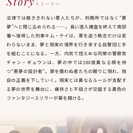
Story
ストーリー
法律では裁ききれない悪人たちが、刑務所ではなく“悪
夢”へと閉じ込められる——。長い潜入捜査を終えて南部
署へ復帰した刑事キム・テイは、悪を追う執念だけは変
わらないまま、夢と現実の境界を行き来する自警団と手
を組むことになる。一方、内気で控えめな同僚の警察官
チャン・ギュウンは、夢の中では180度異なる顔を持
つ“悪夢の設計者”。罪を償わぬ者たちの眠りに現れ、独
自の正義を下していく。現実とは異なるルールが支配す
る夢の世界を舞台に、痛快さと不穏さが交錯する異色の
ファンタジースリラーが幕を開ける。