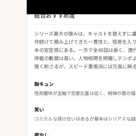
総合おすすめ度
シリーズ最大の強みは、キャストを替えずに盧
作続けて積み上げてきた一貫性と、怪奇を入
本の安定感にある。一方で全40話は長く、唐
序盤の敷居は高い。人物相関を把握しテンポ
強く刺さるが、スピード重視派には冗長に映
胸キュン
怪奇趣味が主軸で恋愛比重は低く、相棒の情の描
笑い
コミカルな掛け合いはあるが基本はシリアスな謎
癒やし