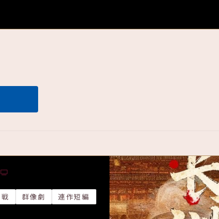
劇
40話
理戦
群像劇
連作短編