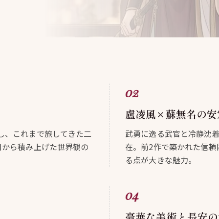
盧凌風×蘇無名の安
し、これまで旅してきた二
武勇に逸る武官と冷静沈
目から積み上げた世界観の
在。前2作で築かれた信頼
る点が大きな魅力。
豪華な美術と長安の