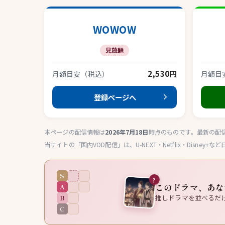
WOWOW
見放題
2,530円
月額目安（税込）
月額目
登録ページへ
本ページの配信情報は
2026年7月18日
時点のものです。最新の配
当サイトの「国内VOD配信」は、U-NEXT・Netflix・Disn
S
?
このドラマ、あな
A
B
推しドラマを並べるだ
C