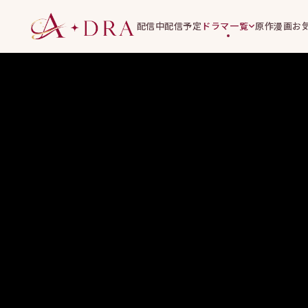
配信中
配信予定
ドラマ一覧
原作漫画
お