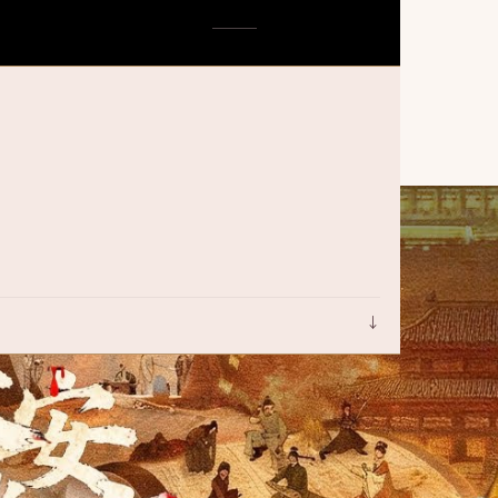
唐朝诡事录之长安
↓