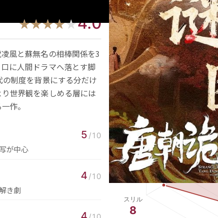
4.0
★★★★★
★★★★★
凌風と蘇無名の相棒関係を3
り口に人間ドラマへ落とす脚
代の制度を背景にする分だけ
より世界観を楽しめる層には
る一作。
5
/10
写が中心
4
/10
解き劇
4
/10