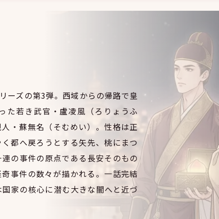
リーズの第3弾。西域からの帰路で皇
った若き武官・盧凌風（ろりょうふ
視人・蘇無名（そむめい）。性格は正
やく都へ戻ろうとする矢先、桃にまつ
一連の事件の原点である長安そのもの
怪奇事件の数々が描かれる。一話完結
は国家の核心に潜む大きな闇へと近づ