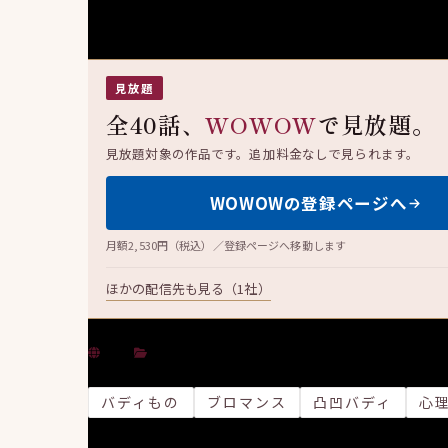
見放題
全40話、
WOWOW
で見放題。
見放題対象の作品です。追加料金なしで見られます。
WOWOWの登録ページへ
月額2,530円（税込）／登録ページへ移動します
ほかの配信先も見る（1社）
中国
サスペンス
・
ミステリー
・
古装ドラマ
・
時代
バディもの
ブロマンス
凸凹バディ
心