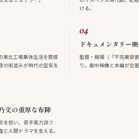
ける。
ドキュメンタリー映
の東北工場集体生活を質感
監督・楊陽（『不完美受
夜の街並みが時代の空気を
り。劇中映像と本編が交
乃文の重厚な布陣
点を担い、若手実力派フ
査と人間ドラマを支える。